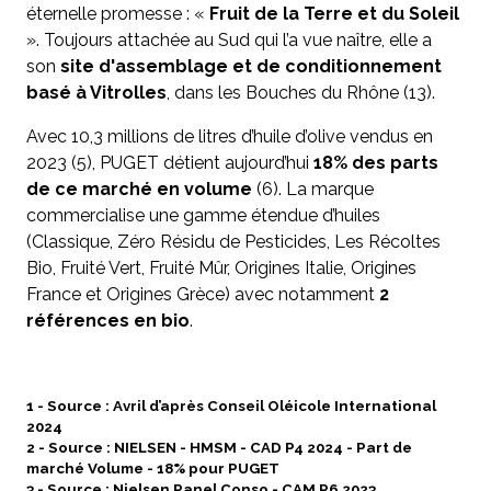
éternelle promesse : «
Fruit de la Terre et du Soleil
». Toujours attachée au Sud qui l’a vue naître, elle a
son
site d'assemblage et de conditionnement
basé à Vitrolles
, dans les Bouches du Rhône (13).
Avec 10,3 millions de litres d’huile d’olive vendus en
2023 (5), PUGET détient aujourd’hui
18% des parts
de ce marché en volume
(6). La marque
commercialise une gamme étendue d’huiles
(Classique, Zéro Résidu de Pesticides, Les Récoltes
Bio, Fruité Vert, Fruité Mûr, Origines Italie, Origines
France et Origines Grèce) avec notamment
2
références en bio
.
1 - Source : Avril d’après Conseil Oléicole International
2024
2 - Source : NIELSEN - HMSM - CAD P4 2024 - Part de
marché Volume - 18% pour PUGET
3 - Source : Nielsen Panel Conso - CAM P6 2023