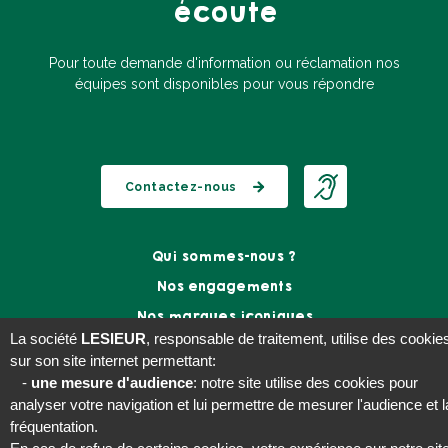
écoute
Pour toute demande d'information ou réclamation nos
équipes sont disponibles pour vous répondre
Contactez-nous
Qui sommes-nous ?
Footer
menu
Nos engagements
B2C
Nos marques iconiques
La société
LESIEUR
, responsable de traitement, utilise des cookie
Travailler chez Lesieur
sur son site internet permettant:
Nos actualités
-
une mesure d'audience
: notre site utilise des cookies pour
analyser votre navigation et lui permettre de mesurer l'audience et l
Social
fréquentation.
menu