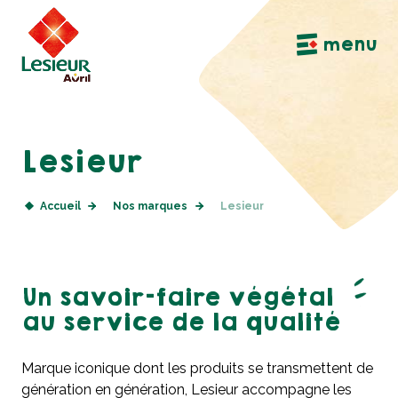
Aller à la navigation principale
Aller au contenu principal
Aller au pied de page
menu
Lesieur
Accueil
Nos marques
Lesieur
Un savoir-faire végétal
au service de la qualité
Marque iconique dont les produits se transmettent de
génération en génération, Lesieur accompagne les