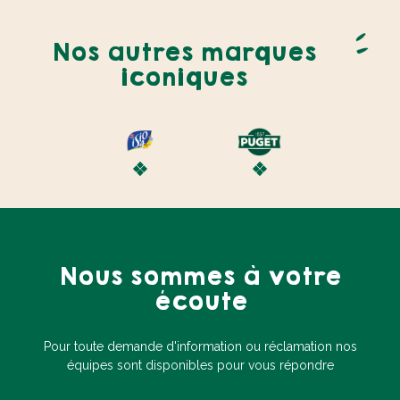
Huile Arachide 2L
Huile Spéciale
Fondue Marinades &
grillades 1L
Huile Fruit d'Or 1L
Huile Fruit d'Or 2L