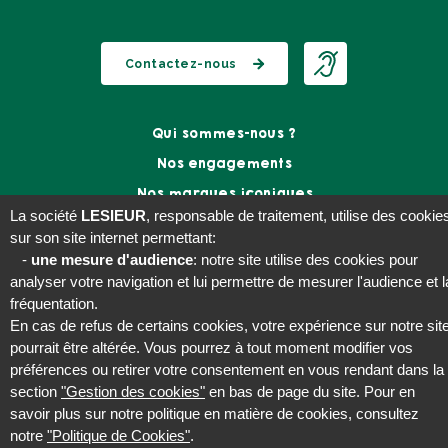
Huile Fruit d'Or BIO 1L
Mayonnaise
Classique 235g
La société
LESIEUR
, responsable de traitement, utilise des cookie
sur son site internet permettant:
-
une mesure d'audience
: notre site utilise des cookies pour
analyser votre navigation et lui permettre de mesurer l'audience et l
fréquentation.
En cas de refus de certains cookies, votre expérience sur notre sit
pourrait être altérée. Vous pourrez à tout moment modifier vos
préférences ou retirer votre consentement en vous rendant dans la
Mayonnaise
Mayonnaise
section
"Gestion des cookies"
en bas de page du site. Pour en
Classique 475g
Classique flacon
savoir plus sur notre politique en matière de cookies, consultez
souple 425g
notre
"Politique de Cookies"
.