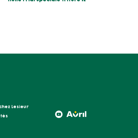
 chez Lesieur
Social
ités
menu
B2C