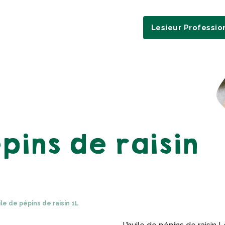
Lesieur Professio
pins de raisin
ile de pépins de raisin 1L