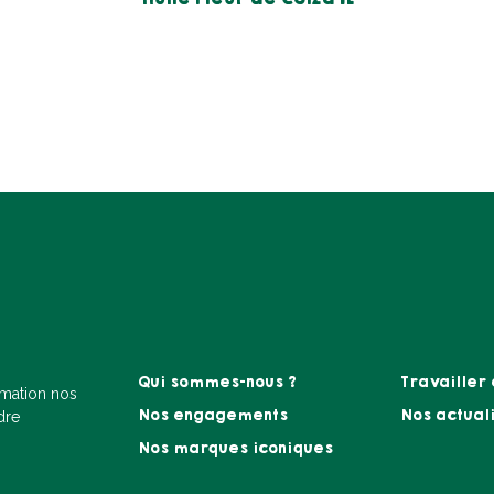
à
Qui sommes-nous ?
Travailler
Footer
amation nos
menu
Nos engagements
Nos actual
dre
B2C
Nos marques iconiques