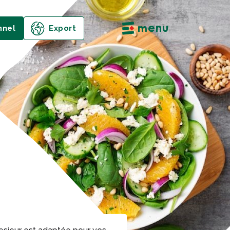
menu
nnel
Export