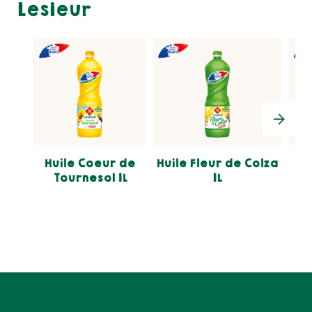
Lesieur
Huile Coeur de
Huile Fleur de Colza
Hui
Tournesol 1L
1L