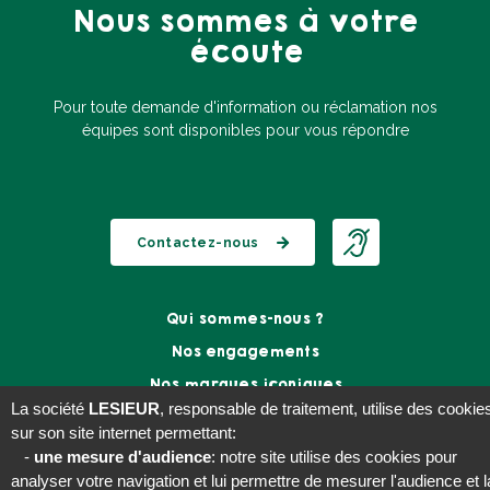
Nous sommes à votre
écoute
Pour toute demande d'information ou réclamation nos
équipes sont disponibles pour vous répondre
Contactez-nous
Qui sommes-nous ?
Footer
menu
Nos engagements
B2C
Nos marques iconiques
La société
LESIEUR
, responsable de traitement, utilise des cookie
Travailler chez Lesieur
sur son site internet permettant:
Nos actualités
-
une mesure d'audience
: notre site utilise des cookies pour
analyser votre navigation et lui permettre de mesurer l'audience et l
Social