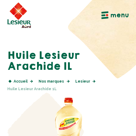
Aller à la navigation principale
Aller au contenu principal
Aller au pied de page
menu
Huile Lesieur
Arachide 1L
Accueil
Nos marques
Lesieur
Huile Lesieur Arachide 1L