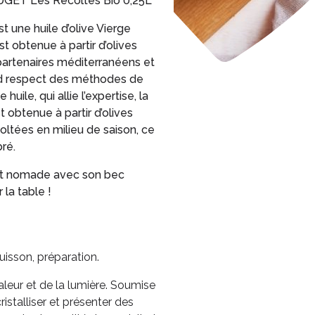
PUGET Les Récoltes Bio 0,25L​
 une huile d’olive Vierge
est obtenue à partir d’olives
partenaires méditerranéens et
nd respect des méthodes de
huile, qui allie l’expertise, la
st obtenue à partir d’olives
coltées en milieu de saison, ce
ré.​
 et nomade avec son bec
 la table !
isson, préparation.
haleur et de la lumière. Soumise
cristalliser et présenter des