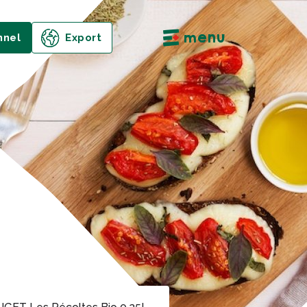
menu
nnel
Export