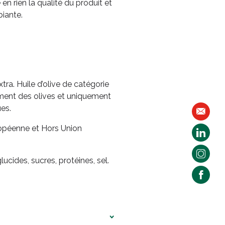
 en rien la qualité du produit et
iante.
xtra. Huile d’olive de catégorie
ment des olives et uniquement
s. ​
Nous
uropéenne et Hors Union
ucides, sucres, protéines, sel.
s