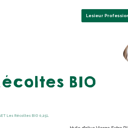
Lesieur Professio
Récoltes BIO
ET Les Récoltes BIO 0,25L​