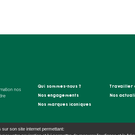
à
Qui sommes-nous ?
Travailler
Footer
amation nos
menu
Nos engagements
Nos actual
dre
B2C
Nos marques iconiques
 sur son site internet permettant: