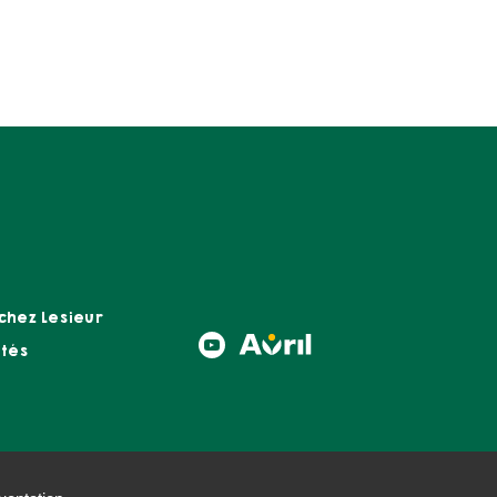
 chez Lesieur
Social
ités
menu
B2C